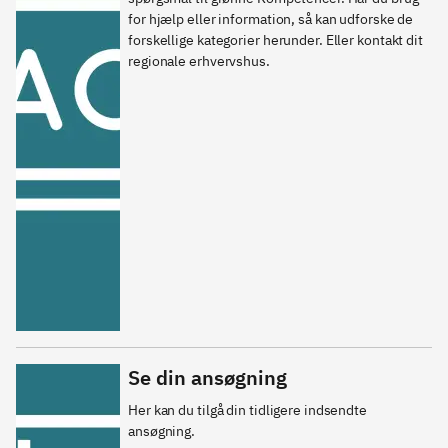
snakke 
for hjælp eller information, så kan udforske de 
forretning 
forskellige kategorier herunder. Eller kontakt dit 
hos nye 
regionale erhvervshus. 
kunder. 
Se din ansøgning
Her kan du tilgå din tidligere indsendte 
ansøgning. 