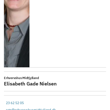
Erhvervshus Midtjylland
Elisabeth Gade Nielsen
23 62 52 05
egn@erhvervshusmidtjylland.dk