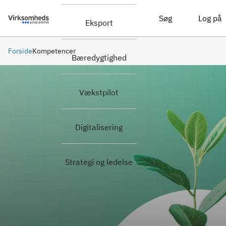
Søg
Log på
Eksport
Forside
Kompetencer
Bæredygtighed
Vækstpilot
Digitalisering
Strategi og ledelse