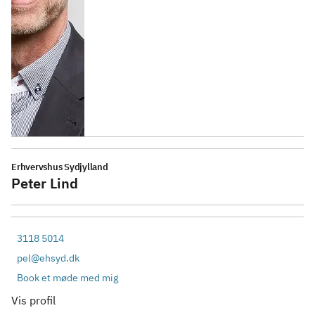
Erhvervshus Sydjylland
Peter Lind
3118 5014
pel@ehsyd.dk
Book et møde med mig
Vis profil