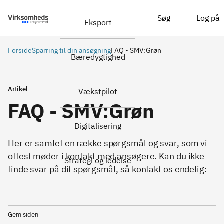
Søg
Log på
Eksport
Forside
Sparring til din ansøgning
FAQ - SMV:Grøn
Bæredygtighed
Artikel
Vækstpilot
FAQ - SMV:Grøn
Digitalisering
Her er samlet en række spørgsmål og svar, som vi
oftest møder i kontakt med ansøgere. Kan du ikke
Strategi og ledelse
finde svar på dit spørgsmål, så kontakt os endelig:
Gem siden